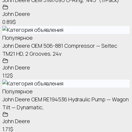
John Deere OEM 51M7095 O-Ring; .445″ (1/Pack)
John Deere
0.89$
Популярное
John Deere OEM 506-881 Compressor — Seltec
TM21 HD, 2 Grooves, 24v
John Deere
1.12$
Популярное
John Deere OEM RE194536 Hydraulic Pump — Wagon
Tilt — Dynamatic,
John Deere
1.71$