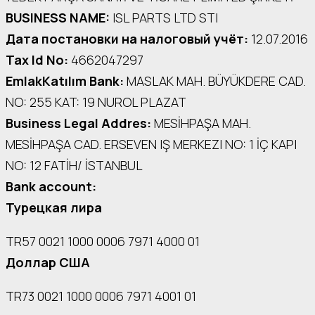
BUSINESS NAME:
ISL PARTS LTD STI
Дата постановки на налоговый учёт:
12.07.2016
Tax Id No:
4662047297
EmlakKatılım Bank:
MASLAK MAH. BÜYÜKDERE CAD.
NO: 255 KAT: 19 NUROL PLAZAT
Business Legal Addres:
MESİHPAŞA МАН.
MESİHPAŞA CAD. ERSEVEN IŞ MERKEZI NO: 1 İÇ КАРI
NO: 12 FATİH/ İSTANBUL
Bank account:
Турецкая лира
TR57 0021 1000 0006 7971 4000 01
Доллар США
TR73 0021 1000 0006 7971 4001 01