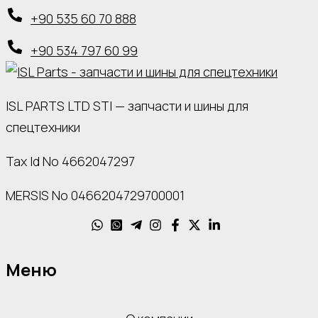
+90 535 60 70 888
+90 534 797 60 99
ISL PARTS LTD STI — запчасти и шины для
спецтехники
Tax Id No 4662047297
MERSIS No 0466204729700001
Меню