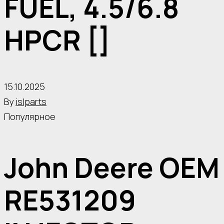
FUEL, 4.5/6.8
HPCR []
15.10.2025
By
islparts
Популярное
John Deere OEM
RE531209