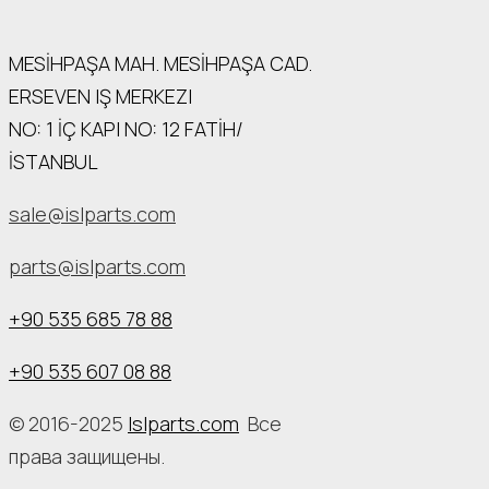
MESİHPAŞA МАН. MESİHPAŞA CAD.
ERSEVEN IŞ MERKEZI
NO: 1 İÇ КАРI NO: 12 FATİH/
İSTANBUL
sale@islparts.com
parts@islparts.com
+90 535 685 78 88
+90 535 607 08 88
© 2016-2025
Islparts.com
Все
права защищены.