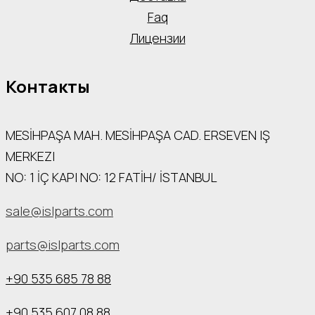
Faq
Лицензии
Контакты
MESİHPAŞA МАН. MESİHPAŞA CAD. ERSEVEN IŞ
MERKEZI
NO: 1 İÇ КАРI NO: 12 FATİH/ İSTANBUL
sale@islparts.com
parts@islparts.com
+90 535 685 78 88
+90 535 607 08 88