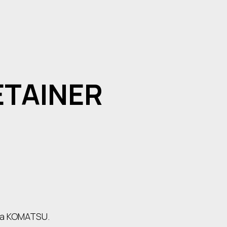
ETAINER
ва KOMATSU.