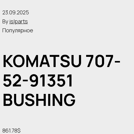
23.09.2025
By
islparts
Популярное
KOMATSU 707-
52-91351
BUSHING
861.78$