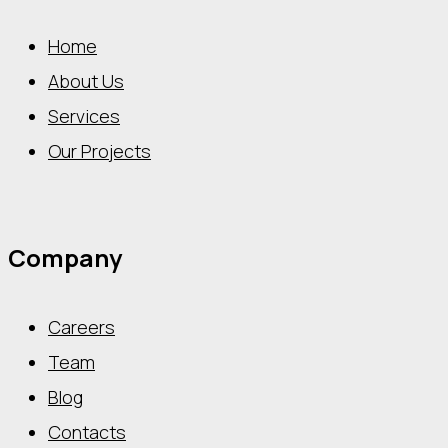
Home
About Us
Services
Our Projects
Company
Careers
Team
Blog
Contacts