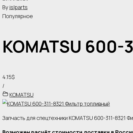
By
islparts
Популярное
KOMATSU 600-3
4.15$
/
KOMATSU
Запчасть для спецтехники KOMATSU 600-311-8321 Ф
Возможен расчёт стоимости доставки в Росси