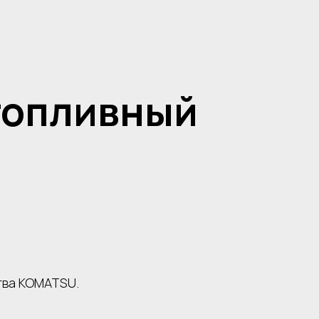
топливный
тва KOMATSU.