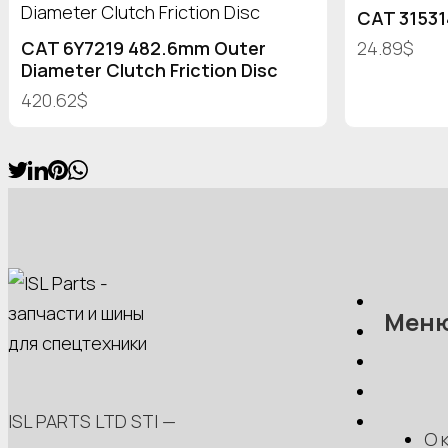
CAT 3153
CAT 6Y7219 482.6mm Outer
24.89$
Diameter Clutch Friction Disc
420.62$
Мен
ISL PARTS LTD STI —
О 