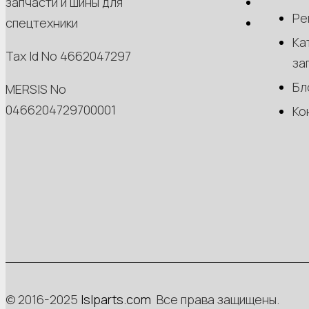
запчасти и шины для
Ре
спецтехники
Ка
Tax Id No 4662047297
за
Бл
MERSIS No
0466204729700001
Ко
© 2016-2025
Islparts.com
Все права защищены.