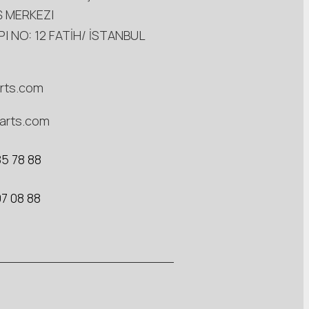
Ş MERKEZI
АРI NO: 12 FATİH/ İSTANBUL
rts.com
arts.com
5 78 88
7 08 88