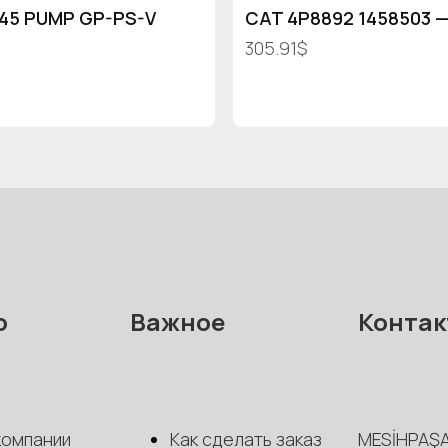
145 PUMP GP-PS-V
CAT 4P8892 1458503 —
305.91$
ю
Важное
Контак
компании
Как сделать заказ
MESİHPAŞA