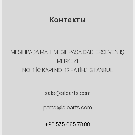
Контакты
MESİHPAŞA МАН. MESİHPAŞA CAD. ERSEVEN IŞ
MERKEZI
NO: 1 İÇ КАРI NO: 12 FATİH/ İSTANBUL
sale@islparts.com
parts@islparts.com
+90 535 685 78 88