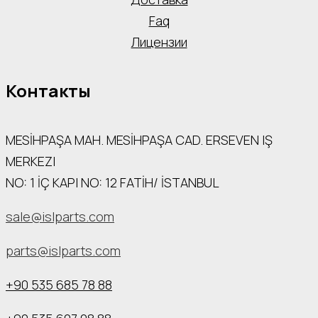
Faq
Лицензии
Контакты
MESİHPAŞA МАН. MESİHPAŞA CAD. ERSEVEN IŞ
MERKEZI
NO: 1 İÇ КАРI NO: 12 FATİH/ İSTANBUL
sale@islparts.com
parts@islparts.com
+90 535 685 78 88